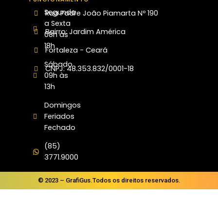
Segunda
Rua Padre João Piamarta Nº 190
a Sexta
Bairro: Jardim América
08h às
18h
Fortaleza - Ceará
Sábado
CNPJ: 48.353.832/0001-18
09h às
13h
Domingos
Feriados
Fechado
(85)
3771.9000
© 2023 – GrafiGus.Todos os direitos reservados.