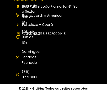
Segunda
Rua Padre João Piamarta Nº 190
a Sexta
Bairro: Jardim América
08h às
18h
Fortaleza - Ceará
Sábado
CNPJ: 48.353.832/0001-18
09h às
13h
Domingos
Feriados
Fechado
(85)
3771.9000
© 2023 – GrafiGus.Todos os direitos reservados.