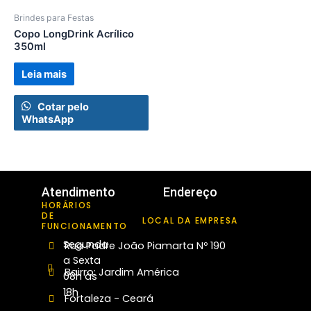
Brindes para Festas
Copo LongDrink Acrílico
350ml
Leia mais
Cotar pelo
WhatsApp
Atendimento
Endereço
HORÁRIOS
DE
LOCAL DA EMPRESA
FUNCIONAMENTO
Segunda
Rua Padre João Piamarta Nº 190
a Sexta
Bairro: Jardim América
08h às
18h
Fortaleza - Ceará