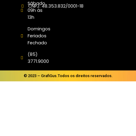
Sábado
CNPJ: 48.353.832/0001-18
09h às
13h
Domingos
Feriados
Fechado
(85)
3771.9000
© 2023 – GrafiGus.Todos os direitos reservados.